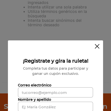
ingresados
Intenta utilizar una sola palabra
Utiliza términos genéricos en la
búsqueda
Intenta buscar sinónimos del
término deseado
¡Registrate y gira la ruleta!
Completa tus datos para participar y
ganar un cupón exclusivo.
Correo electrónico
0
Productos
Nombre y apellido
Suscríbete a Nuestro Boletín