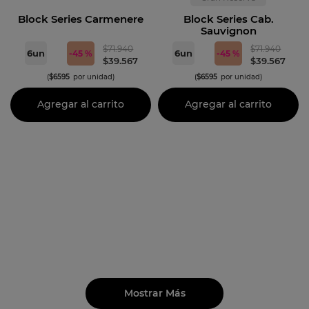
Block Series Carmenere
Block Series Cab.
Sauvignon
$
71
.
940
$
71
.
940
6
un
6
un
-
45 %
-
45 %
$
39
.
567
$
39
.
567
(
$
6595
por unidad)
(
$
6595
por unidad)
Agregar al carrito
Agregar al carrito
Mostrar Más