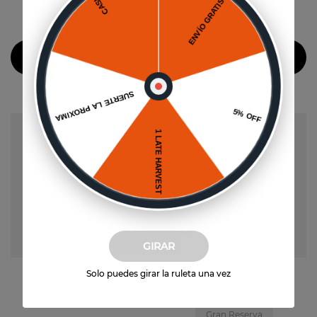
6
un
-
45 %
$
39
.
567
$
26
.
240
(
$
6595
por unidad)
Agregar al carrito
Agregar al carrito
GIRAR
Solo puedes girar la ruleta una vez
Vista previa
Vista previa
Gran Reserva