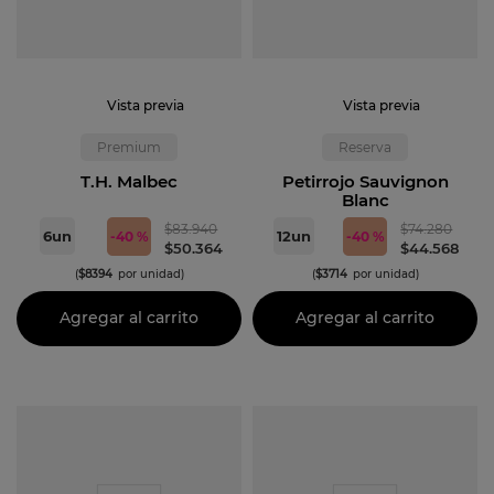
Vista previa
Vista previa
Premium
Reserva
T.H. Malbec
Petirrojo Sauvignon
Blanc
$
83
.
940
$
74
.
280
6
un
12
un
-
40 %
-
40 %
$
50
.
364
$
44
.
568
(
$
8394
por unidad)
(
$
3714
por unidad)
Agregar al carrito
Agregar al carrito