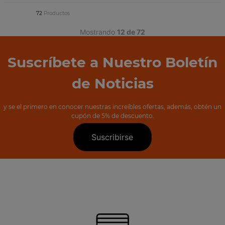
72
Productos
Mostrando
12 de 72
Suscríbete a Nuestro Boletín
de Noticias
y se el primero en conocer nuestras increíbles ofertas, además, obtén un
cupón de 5% de descuento.
Suscribirse