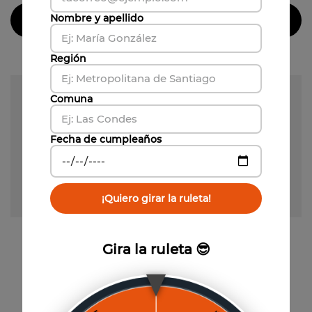
Nombre y apellido
Agregar al carrito
Agregar al carrito
Región
Comuna
Fecha de cumpleaños
¡Quiero girar la ruleta!
Gira la ruleta 😎
Vista previa
Vista previa
Ultra Premium
Block Series Semillon
Extinto Carmenere
$
71
.
940