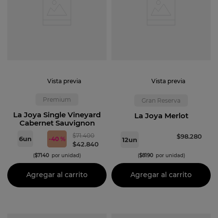
Vista previa
Vista previa
Premium
Gran Reserva
La Joya Single Vineyard
La Joya Merlot
Cabernet Sauvignon
$
71
.
400
$
98
.
280
6
un
-
40 %
12
un
$
42
.
840
(
$
7140
por unidad)
(
$
8190
por unidad)
Agregar al carrito
Agregar al carrito