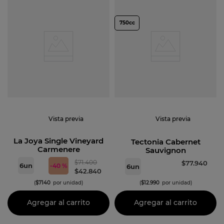
750cc
Vista previa
Vista previa
La Joya Single Vineyard
Tectonia Cabernet
Carmenere
Sauvignon
$
71
.
400
$
77
.
940
6
un
-
40 %
6
un
$
42
.
840
(
$
7140
por unidad)
(
$
12
.
990
por unidad)
Agregar al carrito
Agregar al carrito