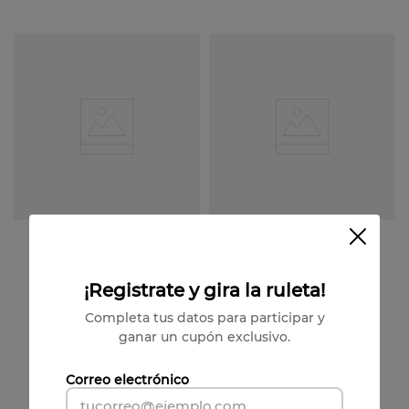
Vista previa
Vista previa
¡Registrate y gira la ruleta!
Varietal
Premium
Completa tus datos para participar y
U Sweet Cabernet
Granito Blend Syrah
ganar un cupón exclusivo.
Sauvignon
Carignan Gren.
$
69
.
480
$
22
.
900
12
un
-
35 %
-
50 %
$
45
.
162
$
11
.
450
Correo electrónico
(
$
3764
por unidad)