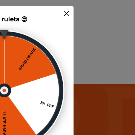
a ruleta 😎
icias