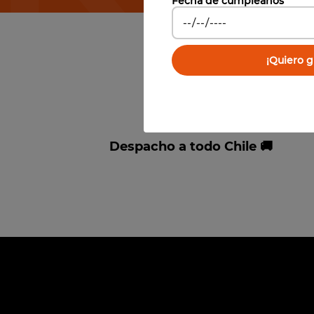
Fecha de cumpleaños
¡Quiero gi
Despacho a todo Chile 🚚