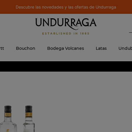
Descubre las novedades y las ofertas de Undurraga
B
 MÁS BUSCADOS
ere
tt
Bouchon
Bodega Volcanes
Latas
Undub
jo