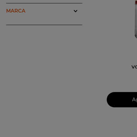
10
.
espuma
MARCA
stumbras
(
1
)
V
A