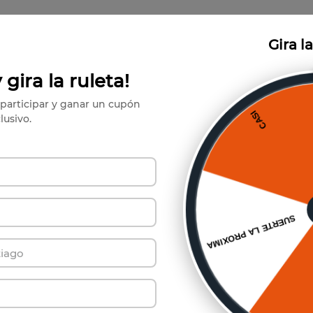
Gira l
 gira la ruleta!
participar y ganar un cupón
lusivo.
ríbete a Nuestro Boletín de Not
y se el primero en conocer nuestras increíbles ofertas.
Suscribirse