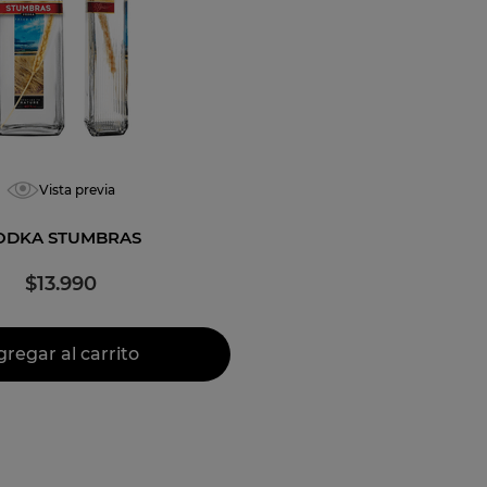
nte brut
Vista previa
ODKA STUMBRAS
$
13
.
990
gregar al carrito