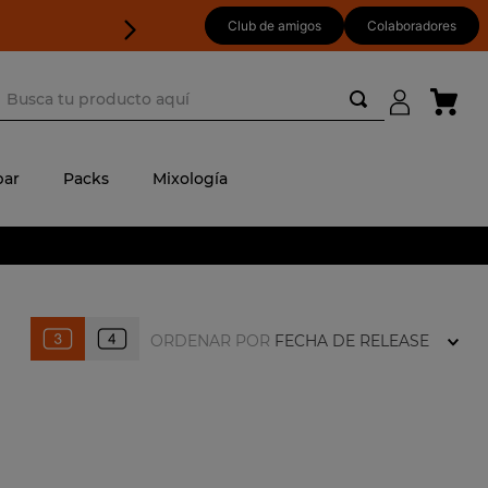
Club de amigos
Colaboradores
usca tu producto aquí
ar
Packs
Mixología
ORDENAR POR
FECHA DE RELEASE