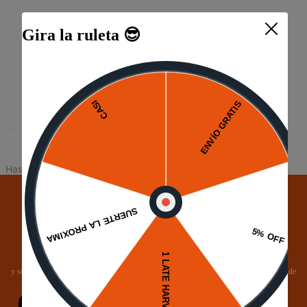
Gira la ruleta 😎
4
Productos
Has visto todos los
4
productos
Suscríbete a Nuestro Boletín de
Noticias
y se el primero en conocer nuestras increíbles ofertas, además, obtén un cupón de 5% de
descuento.