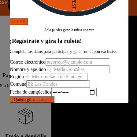
Suscribirse
GIRAR
Solo puedes girar la ruleta una vez
¡Registrate y gira la ruleta!
Completa tus datos para participar y ganar un cupón exclusivo.
Correo electrónico
Nombre y apellido
Paga hasta 6 cuotas
Región
Comuna
Sin interés por Mercado Pago
Fecha de cumpleaños
¡Quiero girar la ruleta!
Envío a domicilio