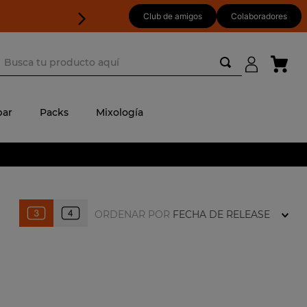
Club de amigos
Colaboradores
usca tu producto aquí
ar
Packs
Mixología
ORDENAR POR
FECHA DE RELEASE