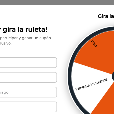
Gira l
 gira la ruleta!
participar y ganar un cupón
lusivo.
ríbete a Nuestro Boletín de Not
y se el primero en conocer nuestras increíbles ofertas.
Suscribirse