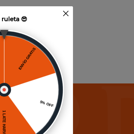
a ruleta 😎
icias