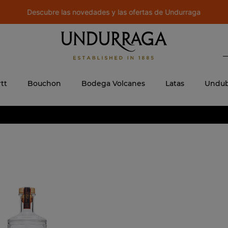
Descubre las novedades y las ofertas de Undurraga
B
 MÁS BUSCADOS
ere
tt
Bouchon
Bodega Volcanes
Latas
Undub