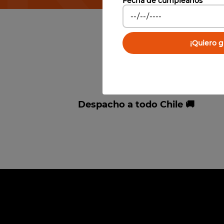
Fecha de cumpleaños
¡Quiero gi
Despacho a todo Chile 🚚