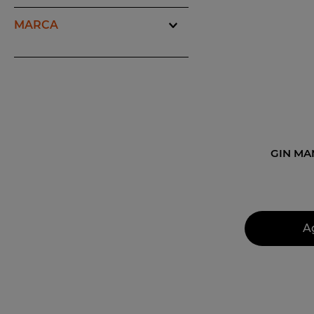
10
.
gran re
MARCA
manchester signature
(
1
)
GIN MA
A