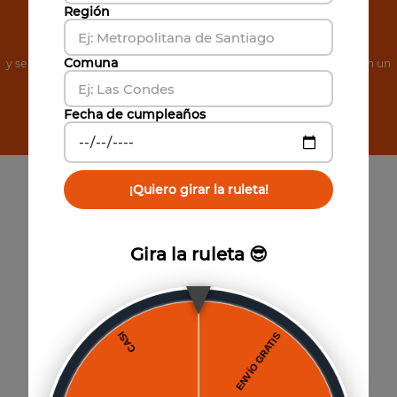
Región
de Noticias
Comuna
y se el primero en conocer nuestras increíbles ofertas, además, obtén un
cupón de 5% de descuento.
Fecha de cumpleaños
Suscribirse
¡Quiero girar la ruleta!
Gira la ruleta 😎
Paga hasta 6 cuotas
Sin interés por Mercado Pago