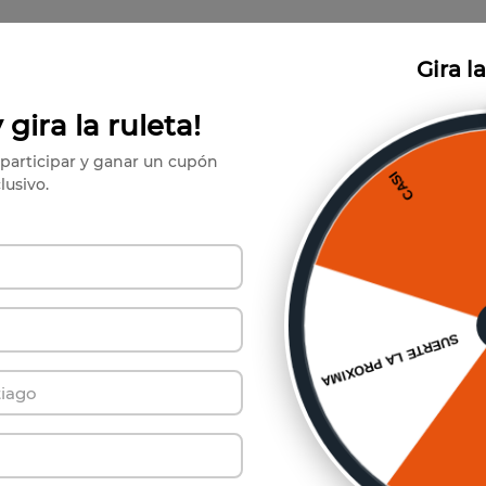
Gira l
 gira la ruleta!
participar y ganar un cupón
lusivo.
ríbete a Nuestro Boletín de Not
y se el primero en conocer nuestras increíbles ofertas.
Suscribirse