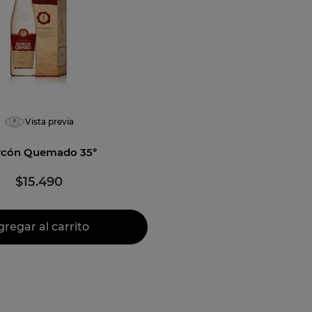
jo
Vista previa
rcón Quemado 35°
$
15
.
490
gregar al carrito