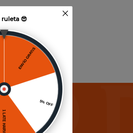
a ruleta 😎
icias