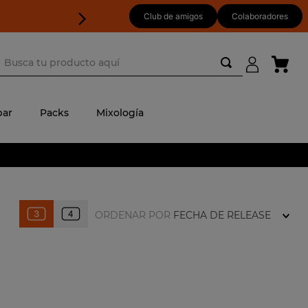
Club de amigos
Colaboradores
usca tu producto aquí
ar
Packs
Mixología
ORDENAR POR
FECHA DE RELEASE