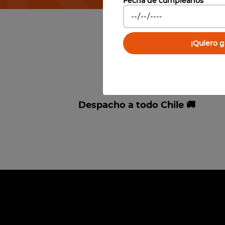
Fecha de cumpleaños
¡Quiero gi
Despacho a todo Chile 🚚