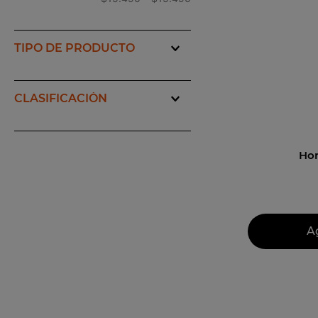
10
.
petirro
undubar
(
1
)
pisco
(
1
)
Ho
A