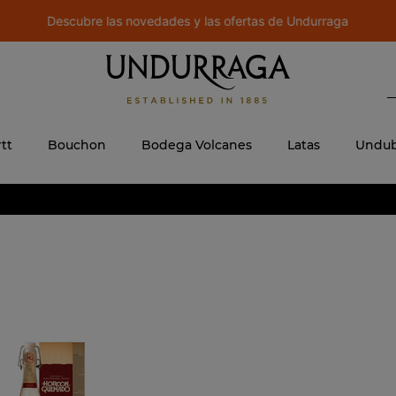
Descubre las novedades y las ofertas de Undurraga
B
 MÁS BUSCADOS
ere
tt
Bouchon
Bodega Volcanes
Latas
Undub