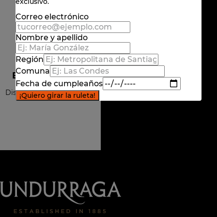
exclusivo.
Correo electrónico
Nombre y apellido
Región
Comuna
Envío a domicilio
Fecha de cumpleaños
Disponible para todo Chile
¡Quiero girar la ruleta!