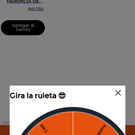
HERENCIA DE
PLATA AÑEJO
$
41
.
750
Agregar al
carrito
Gira la ruleta 😎
1
Producto
Has visto todos los
1
productos