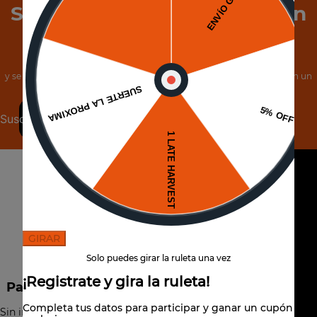
Suscríbete a Nuestro Boletín
de Noticias
y se el primero en conocer nuestras increíbles ofertas, además, obtén un
cupón de 5% de descuento.
Suscribirse
GIRAR
Solo puedes girar la ruleta una vez
¡Registrate y gira la ruleta!
Paga hasta 6 cuotas
Completa tus datos para participar y ganar un cupón
Sin interés por Mercado Pago