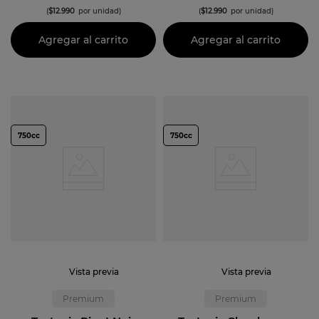
(
$
12
.
990
por unidad)
(
$
12
.
990
por unidad)
Agregar al carrito
Agregar al carrito
750cc
750cc
Vista previa
Vista previa
Premium
Premium