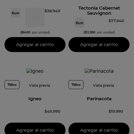
Tectonia Cabernet
$
38
.
940
Sauvignon
6
un
$
77
.
940
6
un
(
$
6490
por unidad)
(
$
12
.
990
por unidad)
Agregar al carrito
Agregar al carrito
750cc
750cc
Vista previa
Vista previa
Igneo
Parinacota
$
49
.
990
$
19
.
990
Agregar al carrito
Agregar al carrito