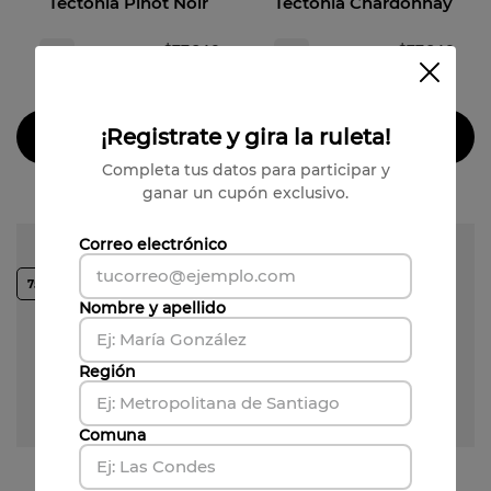
Tectonia Pinot Noir
Tectonia Chardonnay
$
77
.
940
$
77
.
940
6
un
6
un
(
$
12
.
990
por unidad)
(
$
12
.
990
por unidad)
¡Registrate y gira la ruleta!
Agregar al carrito
Agregar al carrito
Completa tus datos para participar y
ganar un cupón exclusivo.
Correo electrónico
750cc
750cc
Nombre y apellido
Región
Comuna