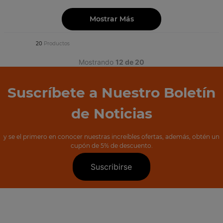
Mostrar Más
20
Productos
Mostrando
12 de 20
Suscríbete a Nuestro Boletín
de Noticias
y se el primero en conocer nuestras increíbles ofertas, además, obtén un
cupón de 5% de descuento.
Suscribirse