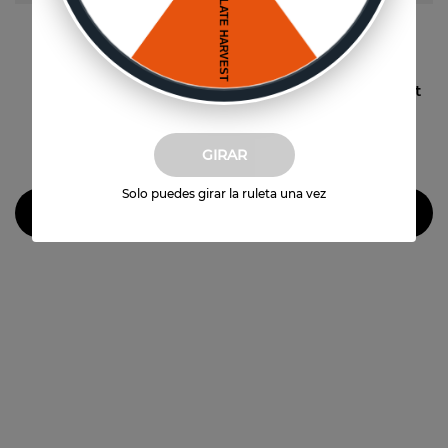
Vista previa
Vista previa
Volcanes Reserva
Volcanes Reserva Pinot
Cabernet Sauvignon
Noir
$
35
.
940
$
33
.
540
6
un
6
un
GIRAR
(
$
5990
por unidad)
(
$
5590
por unidad)
Solo puedes girar la ruleta una vez
Agregar al carrito
Agregar al carrito