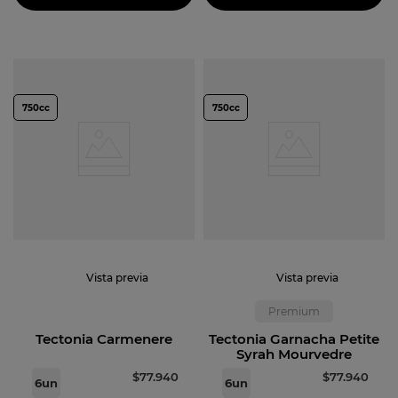
750cc
750cc
Vista previa
Vista previa
Premium
Tectonia Carmenere
Tectonia Garnacha Petite
Syrah Mourvedre
$
77
.
940
$
77
.
940
6
un
6
un