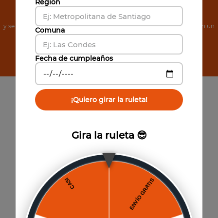
de Noticias
Región
y se el primero en conocer nuestras increíbles ofertas, además, obtén un
Comuna
cupón de 5% de descuento.
Suscribirse
Fecha de cumpleaños
¡Quiero girar la ruleta!
Gira la ruleta 😎
Paga hasta 6 cuotas
Sin interés por Mercado Pago