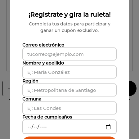
Región
¡Registrate y gira la ruleta!
Región
Completa tus datos para participar y
ganar un cupón exclusivo.
Comuna
Comuna
Correo electrónico
CALCULAR ENVÍO
Nombre y apellido
Región
Agregar al carrito
－
＋
Comuna
Características
Fecha de cumpleaños
Formato
:
700 cc