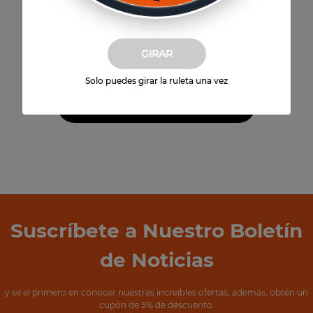
Vista previa
GIN MANCHESTER SIGNATURE
GIRAR
$
45
.
990
Solo puedes girar la ruleta una vez
Agregar al carrito
Suscríbete a Nuestro Boletín
de Noticias
y se el primero en conocer nuestras increíbles ofertas, además, obtén un
cupón de 5% de descuento.