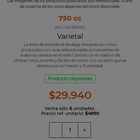
Las imágenes de los productos publicados son referenciales. El año
de cosecha de los vinos depende del stock disponible.
750 cc
SKU:
5VL601M22
Varietal
La línea de entrada de Bodega Volcanes son vinos
producidos con uvas seleccionadas provenientes de
nuestros viñedos en el Valle Central con el objetivo de
ofrecer vinos jóvenes y fáciles de tomar con un estilo que se
destaca por su frescor y frutosidad.
Producto disponible
$
29
.
940
Venta sólo
6
unidades.
Precio ref. unitario:
$4990
－
＋