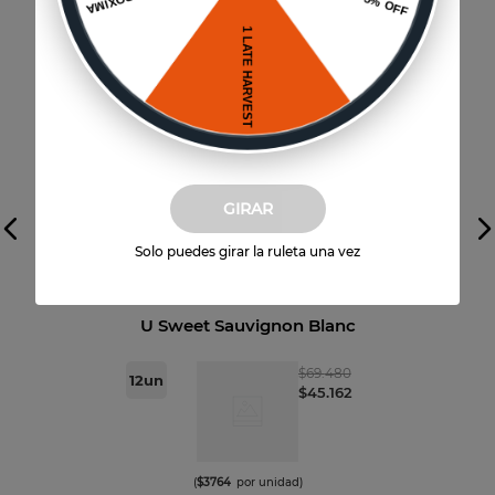
GIRAR
Vista previa
Solo puedes girar la ruleta una vez
Varietal
U Sweet Sauvignon Blanc
$
69
.
480
12
un
$
45
.
162
(
$
3764
por unidad)