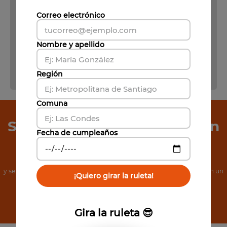
Correo electrónico
Nombre y apellido
Región
Comuna
Suscríbete a Nuestro Boletín
Fecha de cumpleaños
de Noticias
y se el primero en conocer nuestras increíbles ofertas, además, obtén un
¡Quiero girar la ruleta!
cupón de 5% de descuento.
Suscribirse
Gira la ruleta 😎