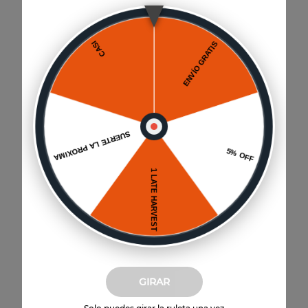
Paga hasta 6 cuotas
Sin interés por Mercado Pago
Envío a domicilio
GIRAR
Disponible para todo Chile