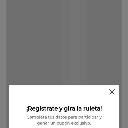
Descargar Ficha Técnica
Las imágenes de los productos publicados son referenciales. El año
de cosecha de los vinos depende del stock disponible.
Producto Agotado
Vendido por:
Viña Undurraga
Condiciones para cambios y devoluciones
¡Registrate y gira la ruleta!
Completa tus datos para participar y
ganar un cupón exclusivo.