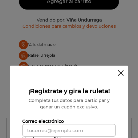
Agregar al carrito
Vendido por:
Viña Undurraga
Condiciones para cambios y devoluciones
Valle del maule
Rafael Urrejola
88% Carignan 12% Cinsault
¡Registrate y gira la ruleta!
Completa tus datos para participar y
ganar un cupón exclusivo.
Correo electrónico
Región
Región