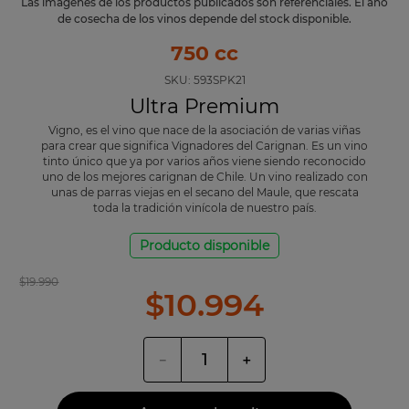
Las imágenes de los productos publicados son referenciales. El año
de cosecha de los vinos depende del stock disponible.
750 cc
SKU:
593SPK21
Ultra Premium
Vigno, es el vino que nace de la asociación de varias viñas
para crear que significa Vignadores del Carignan. Es un vino
tinto único que ya por varios años viene siendo reconocido
uno de los mejores carignan de Chile. Un vino realizado con
unas de parras viejas en el secano del Maule, que rescata
toda la tradición vinícola de nuestro país.
Producto disponible
$
19
.
990
$
10
.
994
－
＋