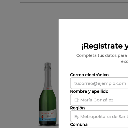
Maridaje
:
Ideal para todo tipo de apertivos y postres
Formato
:
310 cc
Categoría
:
Sparkling wine
Carlos Concha
¡Registrate y
Completa tus datos para 
exc
Correo electrónico
250cc
Nombre y apellido
Región
Comuna