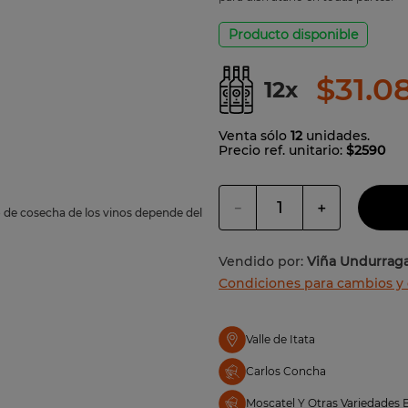
nte brut
Producto disponible
$
31
.
0
12
x
Venta sólo
12
unidades.
Precio ref. unitario:
$2590
－
＋
o de cosecha de los vinos depende del
Vendido por:
Viña Undurrag
Condiciones para cambios y
Valle de Itata
Carlos Concha
Moscatel Y Otras Variedades 