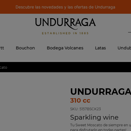
Descubre las novedades y las ofertas de Undurraga
B
 MÁS BUSCADOS
ere
tt
Bouchon
Bodega Volcanes
Latas
Undub
cato
jo
UNDURRAGA
310 cc
SKU:
5157BSCK23
Sparkling wine
Tu Sweet Moscato de siempre en un
para disfrutarlo en todas partes!