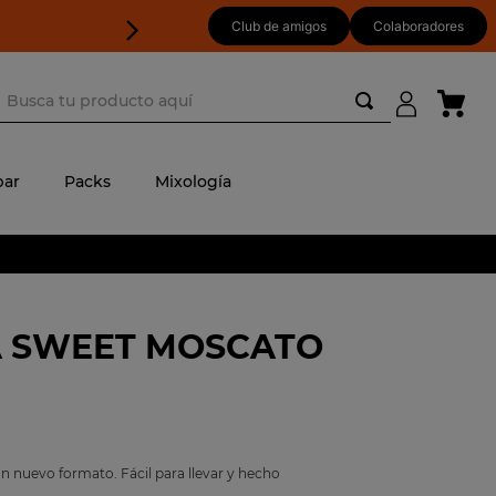
Club de amigos
Colaboradores
usca tu producto aquí
ar
Packs
Mixología
 SWEET MOSCATO
 nuevo formato. Fácil para llevar y hecho