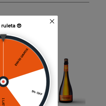
a ruleta 😎
750cc