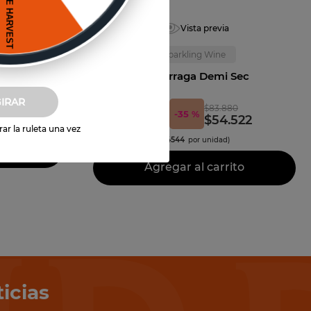
Vista previa
Sparkling Wine
scato
Undurraga Demi Sec
0
GIRAR
$
83
.
880
12
un
-
35 %
$
54
.
522
ar la ruleta una vez
(
$
4544
por unidad)
to
Agregar al carrito
icias