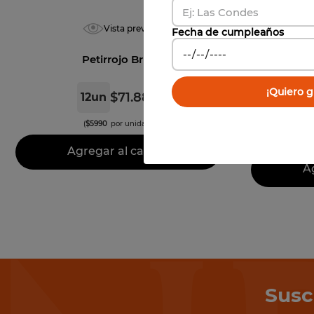
Vista previa
Fecha de cumpleaños
Petirrojo Brut
Undur
¡Quiero gi
$
71
.
880
12
un
(
$
5990
por unidad)
Agregar al carrito
Ag
Susc