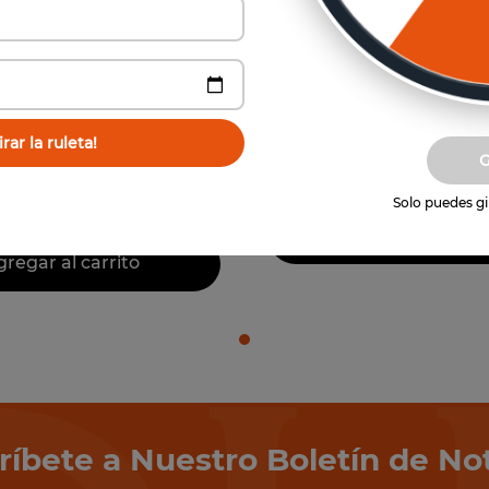
Vista previa
Vista previa
Sparkling Wine
Petirrojo Sweet Mo
raga Sweet Moscato
rar la ruleta!
$
71
.
88
12
un
$
31
.
080
12
un
(
$
5990
por unidad)
Solo puedes gir
(
$
2590
por unidad)
Agregar al carri
regar al carrito
ríbete a Nuestro Boletín de Not