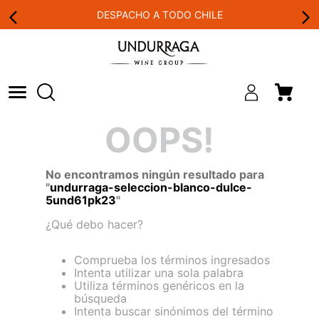
DESPACHO A TODO CHILE
OOPS!
No encontramos ningún resultado para
"
undurraga-seleccion-blanco-dulce-
5und61pk23
"
¿Qué debo hacer?
Comprueba los términos ingresados
Intenta utilizar una sola palabra
Utiliza términos genéricos en la
búsqueda
Intenta buscar sinónimos del término