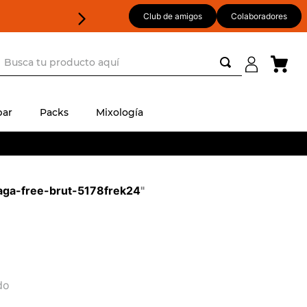
Club de amigos
Colaboradores
usca tu producto aquí
ar
Packs
Mixología
aga-free-brut-5178frek24
"
do