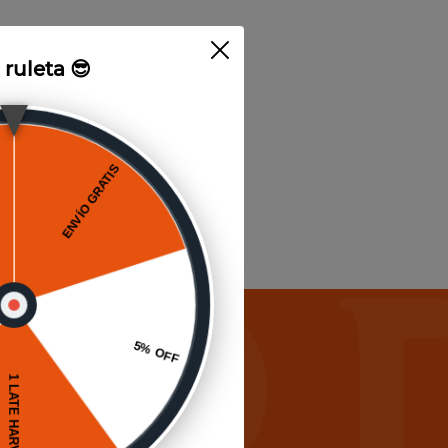
a ruleta 😎
icias