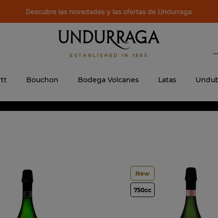
Descubre las novedades y las ofertas de Undurraga
B
 MÁS BUSCADOS
ere
tt
Bouchon
Bodega Volcanes
Latas
Undub
jo
New
750cc