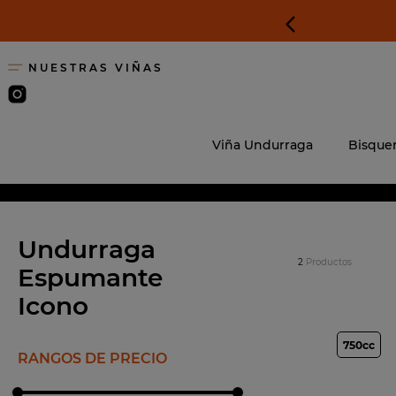
NUESTRAS VIÑAS
TÉRMINOS
1
.
carmen
Viña Undurraga
Bisquer
2
.
t h
3
.
igneo
4
.
tinto
Undurraga
2
Productos
5
.
petirro
Espumante
6
.
brut
Icono
7
.
aliwen
750cc
RANGOS DE PRECIO
8
.
altazor
9
.
pinot