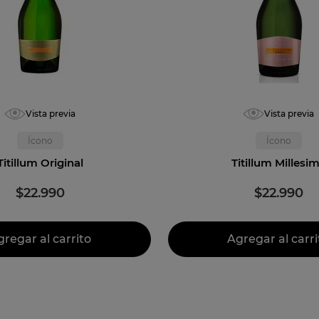
nte brut
Vista previa
Vista previa
Ícono
Ícono
Titillum Original
Titillum Millesi
$
22
.
990
$
22
.
990
gregar al carrito
Agregar al carri