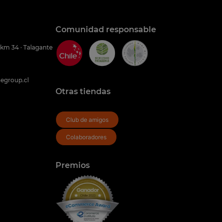
Comunidad responsable
 km 34 · Talagante
egroup.cl
Otras tiendas
Club de amigos
Colaboradores
Premios