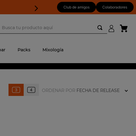
Club de amigos
Colaboradores
usca tu producto aquí
ar
Packs
Mixología
ORDENAR POR
FECHA DE RELEASE