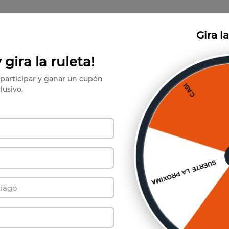
Gira l
 gira la ruleta!
participar y ganar un cupón
lusivo.
ríbete a Nuestro Boletín de Not
y se el primero en conocer nuestras increíbles ofertas.
Suscribirse