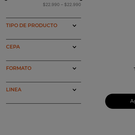
$22.990
–
$22.990
10
.
espuma
espumantes
(
2
)
CEPA
pinot noir
(
1
)
chardonnay
(
1
)
FORMATO
750 cc
(
2
)
LINEA
titillum
(
2
)
A