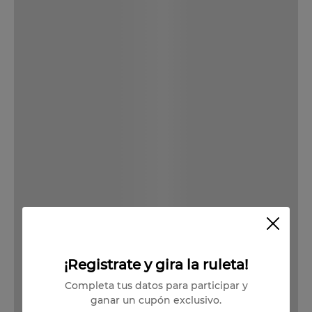
Descargar Ficha Técnica
Las imágenes de los productos publicados son referenciales. El año
de cosecha de los vinos depende del stock disponible.
Producto Agotado
Vendido por:
Viña Undurraga
Condiciones para cambios y devoluciones
¡Registrate y gira la ruleta!
Completa tus datos para participar y
ganar un cupón exclusivo.