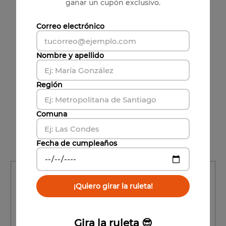
$
21
.
021
ganar un cupón exclusivo.
Venta sólo
6
unidades.
Correo electrónico
Precio ref. unitario:
$3504
Nombre y apellido
－
＋
Región
Agregar al carrito
Comuna
Vendido por:
Viña Undurraga
Condiciones para cambios y devoluciones
Fecha de cumpleaños
Región
¡Quiero girar la ruleta!
Región
Comuna
Gira la ruleta 😎