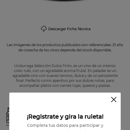
Descargar Ficha Técnica
Las imágenes de los productos publicados son referenciales. El año
de cosecha de los vinos depende del stock disponible.
Undurraga Selección Dulce Tinto, es un vino de un intenso
color rubí, con un agradable aroma frutal. En paladar es un
agradable vino con suaves taninos, dulce y de un persistente
final. Perfecto como aperitivo por sus dulces notas, para
acompañar platos con carnes rojas, quesos y pastas.
Producto disponible
6
x
¡Registrate y gira la ruleta!
$
32
.
340
Completa tus datos para participar y