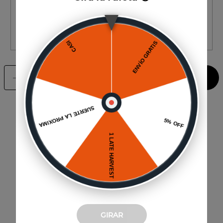
Comuna
CALCULAR ENVÍO
Agregar al carrito
－
＋
También te puede interesar
GIRAR