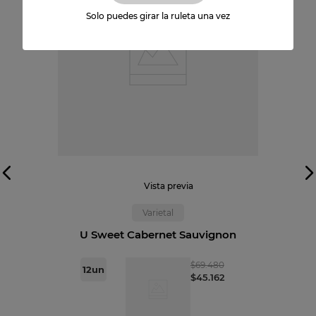
Solo puedes girar la ruleta una vez
Vista previa
Varietal
U Sweet Cabernet Sauvignon
$
69
.
480
12
un
$
45
.
162