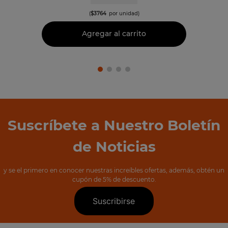
(
$
3764
por unidad)
Agregar al carrito
Suscríbete a Nuestro Boletín
de Noticias
y se el primero en conocer nuestras increíbles ofertas, además, obtén un
cupón de 5% de descuento.
Suscribirse