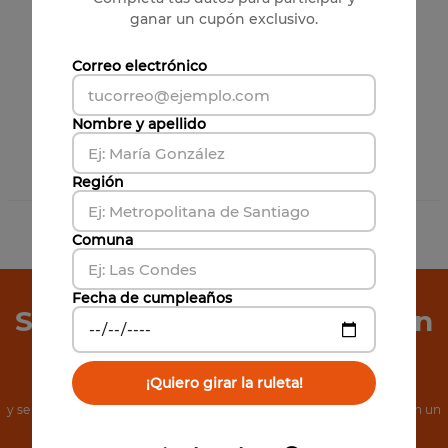
ganar un cupón exclusivo.
Correo electrónico
Nombre y apellido
Región
4
Productos
Comuna
Has visto todos los
4
productos
Fecha de cumpleaños
Suscríbete a Nuestro Boletín
de Noticias
¡Quiero girar la ruleta!
y se el primero en conocer nuestras increíbles ofertas, además, obtén un
cupón de 5% de descuento.