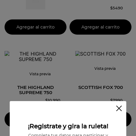
$
5490
Agregar al carrito
Agregar al carrito
Vista previa
Vista previa
THE HIGHLAND
SCOTTISH FOX 700
SUPREME 750
$
10
.
990
$
7990
Agregar al carrito
Agregar al carrito
¡Registrate y gira la ruleta!
Completa tus datos para participar y