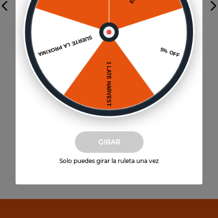
Vista previa
Sparkling Wine
Undurraga Sweet Moscato
$
31
.
080
12
un
(
$
2590
por unidad)
Agregar al carrito
GIRAR
Solo puedes girar la ruleta una vez