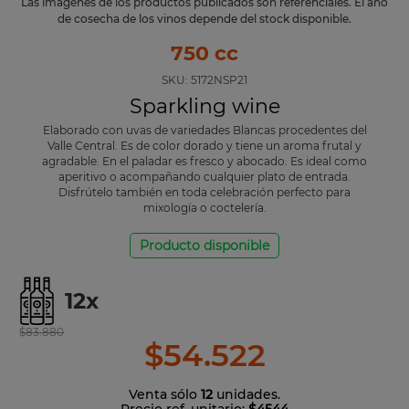
Las imágenes de los productos publicados son referenciales. El año
de cosecha de los vinos depende del stock disponible.
750 cc
SKU:
5172NSP21
Sparkling wine
Elaborado con uvas de variedades Blancas procedentes del
Valle Central. Es de color dorado y tiene un aroma frutal y
agradable. En el paladar es fresco y abocado. Es ideal como
aperitivo o acompañando cualquier plato de entrada.
Disfrútelo también en toda celebración perfecto para
mixología o coctelería.
Producto disponible
12
x
$
83
.
880
$
54
.
522
Venta sólo
12
unidades.
Precio ref. unitario:
$4544