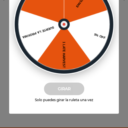
Vista previa
ROSATO Mixed Drinks
$
31
.
080
12
un
(
$
2590
por unidad)
Agregar al carrito
GIRAR
Solo puedes girar la ruleta una vez