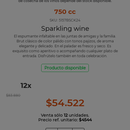
de cosecha de los vinos depende del stock disponible.
750 cc
SKU:
5157BSCK24
Sparkling wine
El espumante infaltable en las juntas de amigas y la familia.
Brut clásico de color pálido con tonos pajizos, de aroma
elegante y delicado. En el paladar es fresco y seco. Es
exquisito como aperitivo o acompañando cualquier plato de
entrada. Disfrútelo también en toda celebración.
Producto disponible
12
x
$
83
.
880
$
54
.
522
Venta sólo
12
unidades.
Precio ref. unitario:
$4544