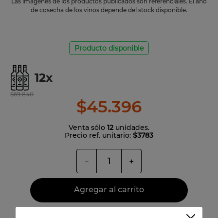
Las imágenes de los productos publicados son referenciales. El año
de cosecha de los vinos depende del stock disponible.
Producto disponible
12
x
$
69
.
840
$
45
.
396
Venta sólo
12
unidades.
Precio ref. unitario:
$3783
－
＋
Agregar al carrito