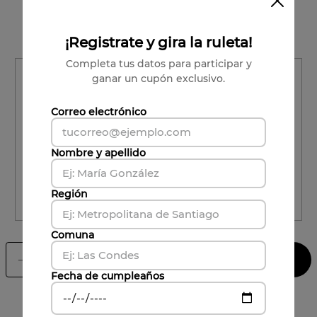
Vendido por:
Viña Undurraga
Condiciones para cambios y devoluciones
¡Registrate y gira la ruleta!
Completa tus datos para participar y
Región
ganar un cupón exclusivo.
Región
Correo electrónico
Comuna
Nombre y apellido
Comuna
Región
CALCULAR ENVÍO
Comuna
Agregar al carrito
－
＋
Fecha de cumpleaños