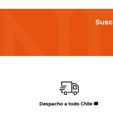
10
.
petirro
Susc
Despacho a todo Chile 🚚