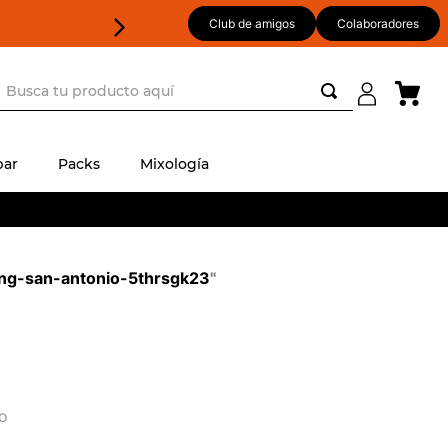
Club de amigos
Colaboradores
usca tu producto aquí
ar
Packs
Mixología
ling-san-antonio-5thrsgk23
"
do