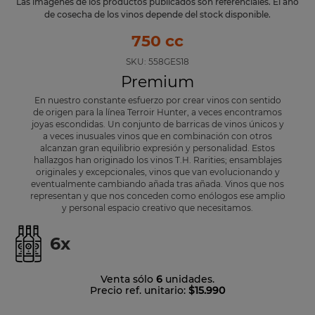
Las imágenes de los productos publicados son referenciales. El año
de cosecha de los vinos depende del stock disponible.
750 cc
SKU:
558GES18
Premium
En nuestro constante esfuerzo por crear vinos con sentido
de origen para la línea Terroir Hunter, a veces encontramos
joyas escondidas. Un conjunto de barricas de vinos únicos y
a veces inusuales vinos que en combinación con otros
alcanzan gran equilibrio expresión y personalidad. Estos
hallazgos han originado los vinos T.H. Rarities; ensamblajes
originales y excepcionales, vinos que van evolucionando y
eventualmente cambiando añada tras añada. Vinos que nos
representan y que nos conceden como enólogos ese amplio
y personal espacio creativo que necesitamos.
6
x
Venta sólo
6
unidades.
Precio ref. unitario:
$15.990