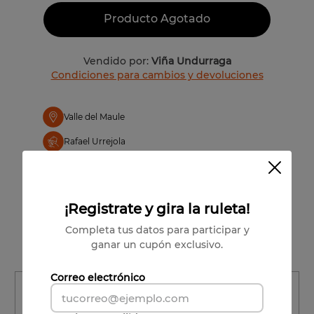
Producto Agotado
Vendido por:
Viña Undurraga
Condiciones para cambios y devoluciones
Valle del Maule
Rafael Urrejola
100% Garnacha Cariñena Monastrell
¡Registrate y gira la ruleta!
Completa tus datos para participar y
ganar un cupón exclusivo.
Correo electrónico
Región
Región