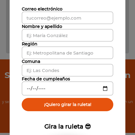
Correo electrónico
Nombre y apellido
Región
Comuna
Suscríbete a Nuestro Boletín
Fecha de cumpleaños
de Noticias
y se el primero en conocer nuestras increíbles ofertas, además, obtén un
¡Quiero girar la ruleta!
cupón de 5% de descuento.
Suscribirse
Gira la ruleta 😎