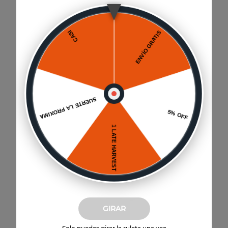
Paga hasta 6 cuotas
Sin interés por Mercado Pago
Envío a domicilio
GIRAR
Disponible para todo Chile