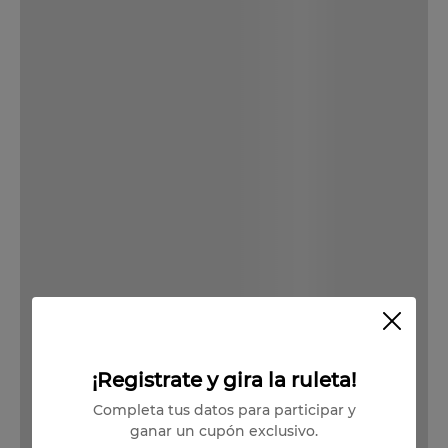
Descargar Ficha Técnica
Las imágenes de los productos publicados son referenciales. El año
de cosecha de los vinos depende del stock disponible.
Producto Agotado
Vendido por:
Viña Undurraga
Condiciones para cambios y devoluciones
¡Registrate y gira la ruleta!
Completa tus datos para participar y
ganar un cupón exclusivo.