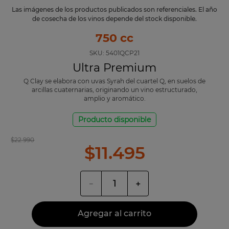
Las imágenes de los productos publicados son referenciales. El año
de cosecha de los vinos depende del stock disponible.
750 cc
SKU:
5401QCP21
Ultra Premium
Q Clay se elabora con uvas Syrah del cuartel Q, en suelos de
arcillas cuaternarias, originando un vino estructurado,
amplio y aromático.
Producto disponible
$
22
.
990
$
11
.
495
－
＋
Agregar al carrito