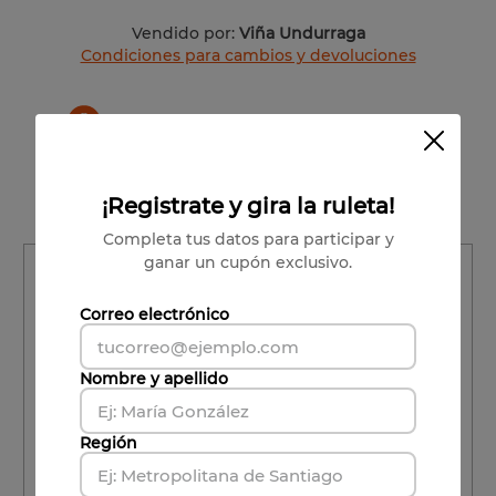
Vendido por:
Viña Undurraga
Condiciones para cambios y devoluciones
Colchagua
Patricio Lucero
Syrah/Malbec
¡Registrate y gira la ruleta!
Completa tus datos para participar y
ganar un cupón exclusivo.
Región
Región
Correo electrónico
Comuna
Nombre y apellido
Comuna
Región
CALCULAR ENVÍO