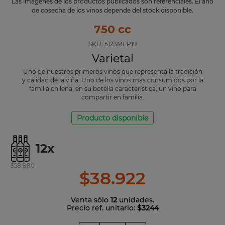
Las imágenes de los productos publicados son referenciales. El año
de cosecha de los vinos depende del stock disponible.
750 cc
SKU:
5123MEP19
Varietal
Uno de nuestros primeros vinos que representa la tradición
y calidad de la viña. Uno de los vinos más consumidos por la
familia chilena, en su botella característica, un vino para
compartir en familia.
Producto disponible
12
x
$
59
.
880
$
38
.
922
Venta sólo
12
unidades.
Precio ref. unitario:
$3244