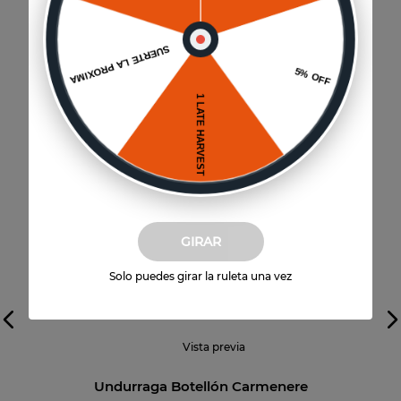
Formato
:
750 cc
Año
:
2019
Categoría
:
Varietal
GIRAR
Solo puedes girar la ruleta una vez
Vista previa
Undurraga Botellón Carmenere