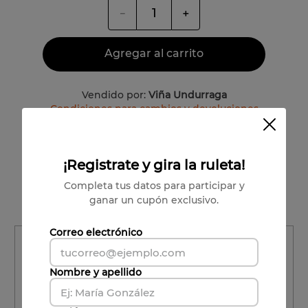
－
＋
Agregar al carrito
Vendido por:
Viña Undurraga
Condiciones para cambios y devoluciones
Valle del Maipo
¡Registrate y gira la ruleta!
Patricio Lucero
Completa tus datos para participar y
100% Merlot
ganar un cupón exclusivo.
Correo electrónico
Región
Región
Nombre y apellido
Comuna