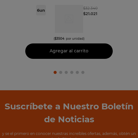
$
32
.
340
6
un
$
21
.
021
(
$
3504
por unidad)
Agregar al carrito
Suscríbete a Nuestro Boletín
de Noticias
y se el primero en conocer nuestras increíbles ofertas, además, obtén un