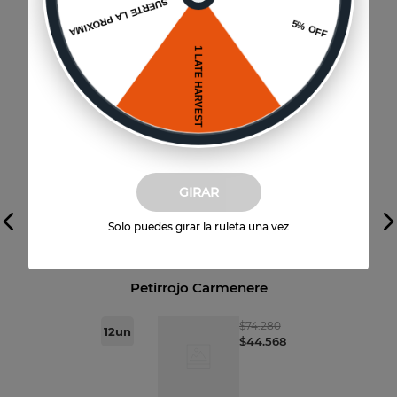
GIRAR
Solo puedes girar la ruleta una vez
Vista previa
Petirrojo Carmenere
$
74
.
280
12
un
$
44
.
568