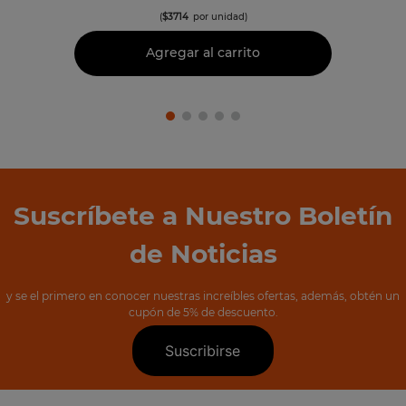
(
$
3714
por unidad)
Agregar al carrito
Suscríbete a Nuestro Boletín
de Noticias
y se el primero en conocer nuestras increíbles ofertas, además, obtén un
cupón de 5% de descuento.
Suscribirse