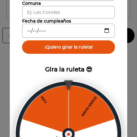
Comuna
CALCULAR ENVÍO
Fecha de cumpleaños
Agregar al carrito
－
＋
¡Quiero girar la ruleta!
Características
Gira la ruleta 😎
Maridaje
:
Ideal para acompañar carnes de bajo contenido graso
o magras, también puede acompañar pescados
grasos o fibrosos como el atún. Puede acompañar
igualmente quesos semi maduros y charcutería
liviana..
También te puede interesar
Formato
:
750cc
Año
:
2023
Categoría
:
Reserva