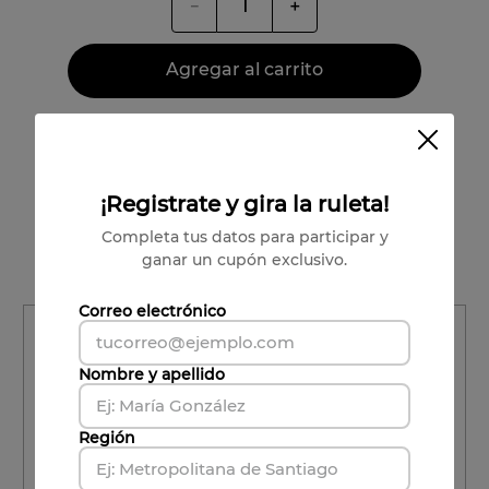
－
＋
Agregar al carrito
Vendido por:
Viña Undurraga
Condiciones para cambios y devoluciones
¡Registrate y gira la ruleta!
Colchagua
Completa tus datos para participar y
ganar un cupón exclusivo.
Cabernet Sauvignon
Correo electrónico
Región
Región
Nombre y apellido
Comuna
Región
Comuna