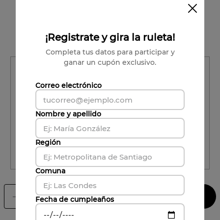
Vendido por:
Viña Undurraga
Condiciones para cambios y devoluciones
¡Registrate y gira la ruleta!
Completa tus datos para participar y
ganar un cupón exclusivo.
Región
Región
Correo electrónico
Comuna
Nombre y apellido
Comuna
Región
CALCULAR ENVÍO
Comuna
Agregar al carrito
－
＋
Fecha de cumpleaños