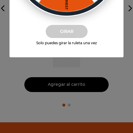
Vista previa
U Sparkling + MAC cosmetic
GIRAR
Solo puedes girar la ruleta una vez
$
64
.
990
Agregar al carrito