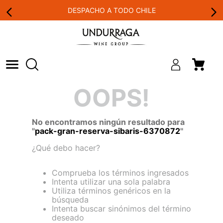
DESPACHO A TODO CHILE
OOPS!
No encontramos ningún resultado para
"
pack-gran-reserva-sibaris-6370872
"
¿Qué debo hacer?
Comprueba los términos ingresados
Intenta utilizar una sola palabra
Utiliza términos genéricos en la
búsqueda
Intenta buscar sinónimos del término
deseado