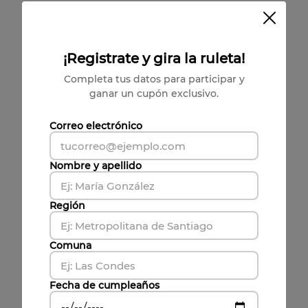
Recetas Recomendadas
¡Registrate y gira la ruleta!
Completa tus datos para participar y
Mimosa del Sur
ganar un cupón exclusivo.
Correo electrónico
Nombre y apellido
Mojito Espumante Free
Región
Comuna
Pinky Rosé Spritz
Fecha de cumpleaños