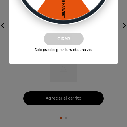
Vista previa
GIRAR
Miel Premium TAKU Tineo
Solo puedes girar la ruleta una vez
$
11
.
000
Agregar al carrito