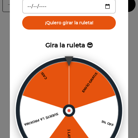
Agregar al carrito
－
＋
¡Quiero girar la ruleta!
Gira la ruleta 😎
También te puede interesar