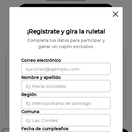
Agregar al carrito
Vendido por:
Viña Undurraga
¡Registrate y gira la ruleta!
Condiciones para cambios y devoluciones
Completa tus datos para participar y
ganar un cupón exclusivo.
Región
Correo electrónico
Región
Nombre y apellido
Comuna
Comuna
Región
Comuna
CALCULAR ENVÍO
Fecha de cumpleaños