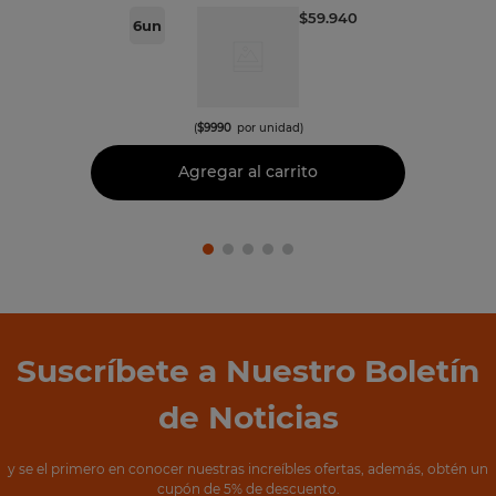
$
59
.
940
6
un
(
$
9990
por unidad)
Agregar al carrito
Suscríbete a Nuestro Boletín
de Noticias
y se el primero en conocer nuestras increíbles ofertas, además, obtén un
cupón de 5% de descuento.