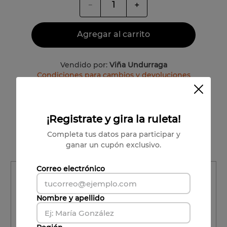
－
＋
Agregar al carrito
Vendido por:
Viña Undurraga
Condiciones para cambios y devoluciones
Colchagua
¡Registrate y gira la ruleta!
Patricio Lucero
Completa tus datos para participar y
Syrah
ganar un cupón exclusivo.
Correo electrónico
Región
Región
Nombre y apellido
Comuna