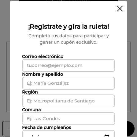
Vendido por:
Viña Undurraga
Condiciones para cambios y devoluciones
¡Registrate y gira la ruleta!
Completa tus datos para participar y
ganar un cupón exclusivo.
Región
Correo electrónico
Región
Nombre y apellido
Comuna
Comuna
Región
CALCULAR ENVÍO
Comuna
Fecha de cumpleaños
Agregar al carrito
－
＋