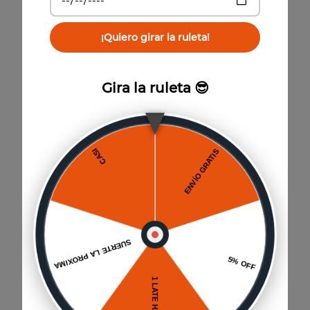
¡Quiero girar la ruleta!
También te puede interesar
Gira la ruleta 😎
750cc