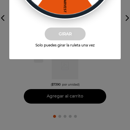
Vista previa
GIRAR
Gran Reserva
Sibaris Merlot
Solo puedes girar la ruleta una vez
$
44
.
340
6
un
(
$
7390
por unidad)
Agregar al carrito