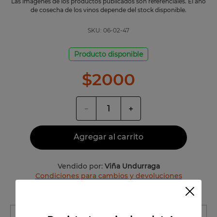
Las imágenes de los productos publicados son referenciales. El año
de cosecha de los vinos depende del stock disponible.
SKU:
06-02-47
Producto disponible
$
2000
－
＋
Agregar al carrito
Vendido por:
Viña Undurraga
Condiciones para cambios y devoluciones
Región