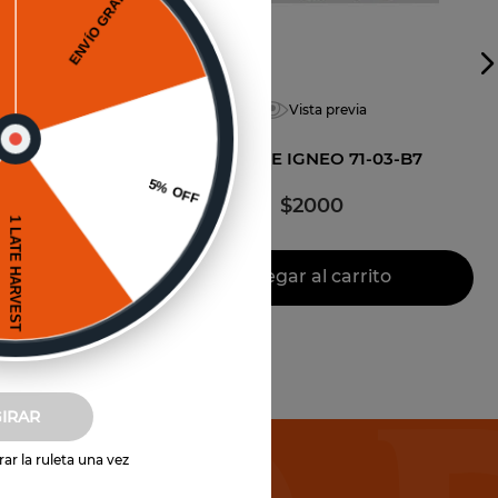
Vista previa
COTA
ESTUCHE IGNEO 71-03-B7
$
2000
to
Agregar al carrito
GIRAR
ar la ruleta una vez
icias