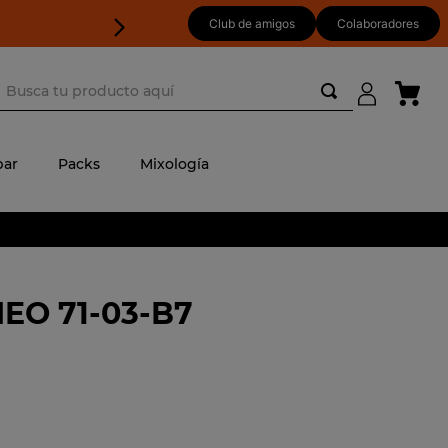
Club de amigos
Colaboradores
usca tu producto aquí
ar
Packs
Mixología
EO 71-03-B7