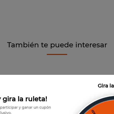
También te puede interesar
Gira l
 gira la ruleta!
participar y ganar un cupón
lusivo.