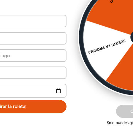
Vista previa
Vista previa
HE RED FIELD BLEND
ESTUCHE PARINA
71-03-N7
13580
$
2000
$
2000
regar al carrito
Agregar al carri
rar la ruleta!
Solo puedes gir
ríbete a Nuestro Boletín de Not