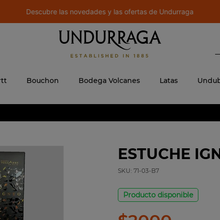
Descubre las novedades y las ofertas de Undurraga
B
 MÁS BUSCADOS
ere
tt
Bouchon
Bodega Volcanes
Latas
Undub
ESTUCHE IGN
SKU:
71-03-B7
Producto disponible