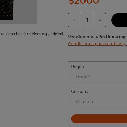
$
2000
jo
－
＋
o de cosecha de los vinos depende del
Vendido por:
Viña Undurrag
Condiciones para cambios y
Región
Región
Comuna
Comuna