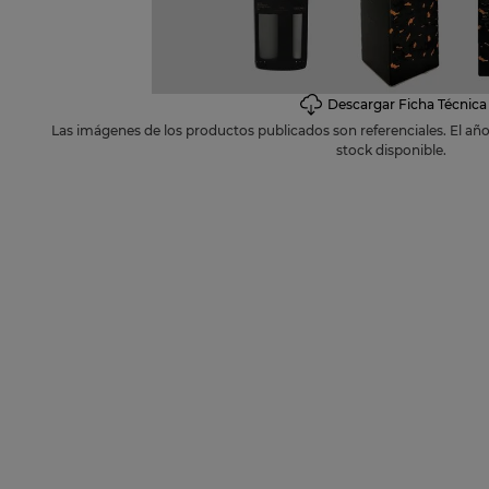
10
.
petirro
Descargar Ficha Técnica
Las imágenes de los productos publicados son referenciales. El añ
stock disponible.