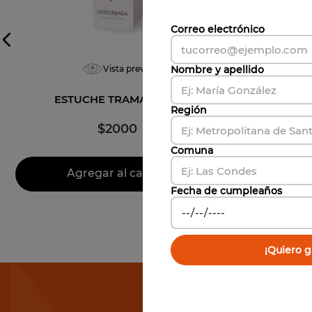
Correo electrónico
Vista previa
Nombre y apellido
ESTUCHE TRAMA 17204
ESTUC
Región
$
2000
Comuna
Agregar al carrito
Ag
Fecha de cumpleaños
¡Quiero gi
Susc