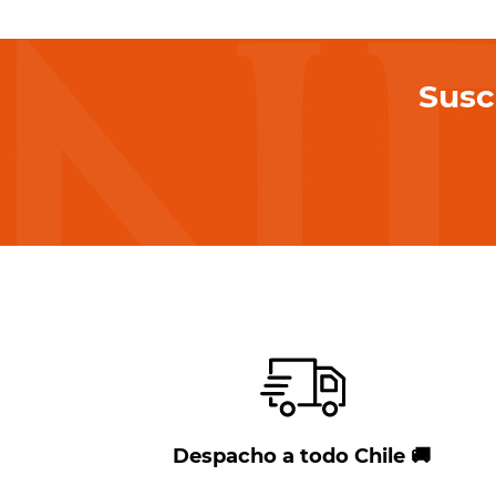
10
.
pinot
Susc
Despacho a todo Chile 🚚