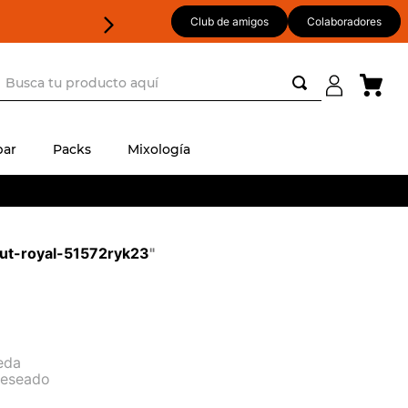
Club de amigos
Colaboradores
usca tu producto aquí
ar
Packs
Mixología
ut-royal-51572ryk23
"
eda
deseado