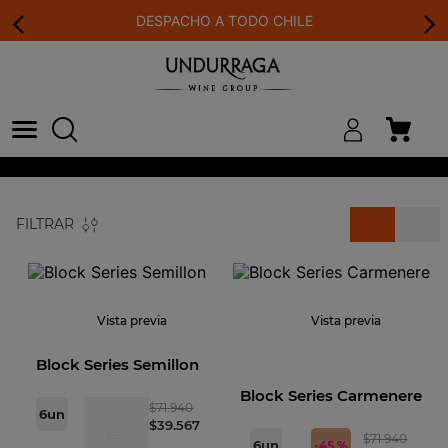
DESPACHO A TODO CHILE
FILTRAR
Vista previa
Vista previa
Block Series Semillon
Block Series Carmenere
$
71
.
940
6
un
$
39
.
567
$
71
.
940
6
un
-
45 %