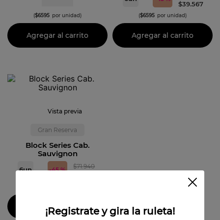
$
39
.
567
(
$
6595
por unidad)
(
$
6595
por unidad)
Agregar al carrito
Agregar al carrito
Vista previa
Gran Reserva
Block Series Cab.
Sauvignon
$
71
.
940
6
un
-
45 %
$
39
.
567
(
$
6595
por unidad)
Agregar al carrito
¡Registrate y gira la ruleta!