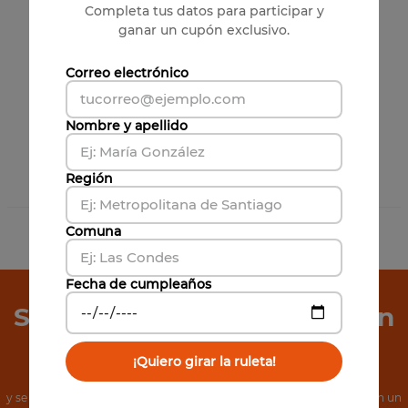
Completa tus datos para participar y
ganar un cupón exclusivo.
Correo electrónico
Nombre y apellido
Región
3
Productos
Comuna
Has visto todos los
3
productos
Fecha de cumpleaños
Suscríbete a Nuestro Boletín
de Noticias
¡Quiero girar la ruleta!
y se el primero en conocer nuestras increíbles ofertas, además, obtén un