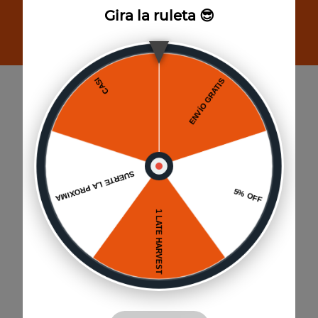
cupón de 5% de descuento.
Gira la ruleta 😎
Suscribirse
Paga hasta 6 cuotas
Sin interés por Mercado Pago