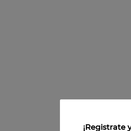
10
.
petirro
¡Registrate y