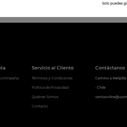
Solo puedes gir
nta
Servicio al Cliente
Contáctanos
 contraseña
Términos y Condiciones
Camino a Melipilla
Política de Privacidad
· Chile
Quiénes Somos
ventaonline@uwin
Contacto