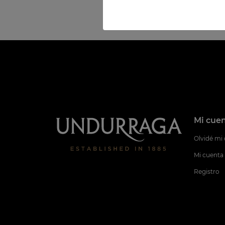
Mi cue
Olvidé mi
Mi cuenta
Registro