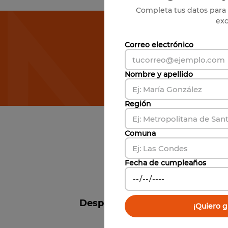
Completa tus datos para 
exc
Susc
Correo electrónico
Nombre y apellido
Región
Comuna
Fecha de cumpleaños
Despacho a todo Chile 🚚
¡Quiero gi