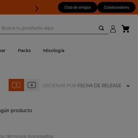
Club de amigos
Colaboradores
usca tu producto aquí
ar
Packs
Mixología
ORDENAR POR
FECHA DE RELEASE
ngún producto
s términos ingresados