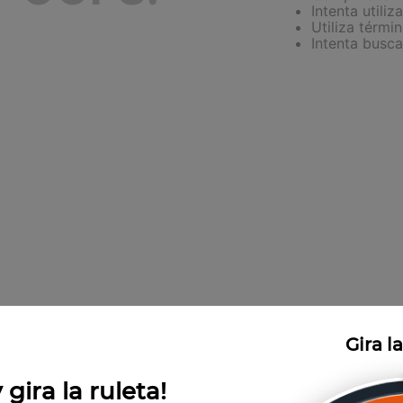
Intenta utiliz
Utiliza térmi
jo
Intenta busc
Gira l
 gira la ruleta!