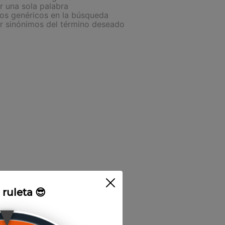
ar una sola palabra
nos genéricos en la búsqueda
ar sinónimos del término deseado
a ruleta 😎