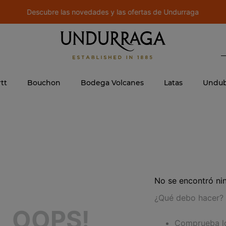
Descubre las novedades y las ofertas de Undurraga
B
 MÁS BUSCADOS
ere
tt
Bouchon
Bodega Volcanes
Latas
Undub
No se encontró ni
¿Qué debo hacer?
OOPS!
Comprueba lo