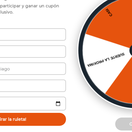
participar y ganar un cupón
lusivo.
ríbete a Nuestro Boletín de Not
y se el primero en conocer nuestras increíbles ofertas.
Suscribirse
Paga hasta 6 cuotas
rar la ruleta!
Sin interés por Mercado Pago