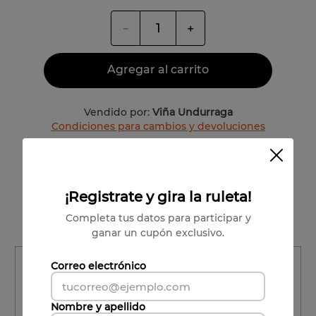
－
＋
Agregar al carrito
Vendido por:
Viña Undurraga
Condiciones para cambios y devoluciones
Valle Central
Carlos Concha
¡Registrate y gira la ruleta!
Completa tus datos para participar y
60% Chardonnay, 40% Pinot Noir
ganar un cupón exclusivo.
Región
Correo electrónico
Región
Nombre y apellido