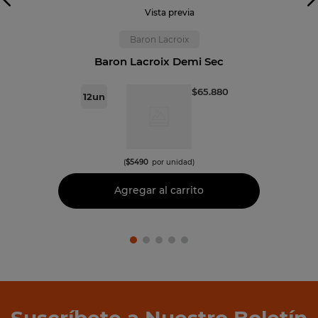
Vista previa
Baron Lacroix
Baron Lacroix Demi Sec
$
65
.
880
12
un
(
$
5490
por unidad)
Agregar al carrito
Suscríbete a Nuestro Boletín