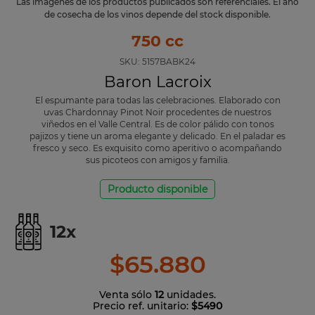
Las imágenes de los productos publicados son referenciales. El año
de cosecha de los vinos depende del stock disponible.
750 cc
SKU:
5157BABK24
Baron Lacroix
El espumante para todas las celebraciones. Elaborado con
uvas Chardonnay Pinot Noir procedentes de nuestros
viñedos en el Valle Central. Es de color pálido con tonos
pajizos y tiene un aroma elegante y delicado. En el paladar es
fresco y seco. Es exquisito como aperitivo o acompañando
sus picoteos con amigos y familia.
Producto disponible
12
x
$
65
.
880
Venta sólo
12
unidades.
Precio ref. unitario:
$5490