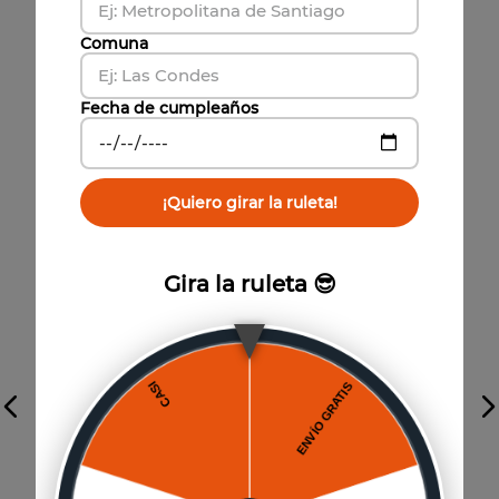
Formato
:
750 cc
Comuna
Año
:
2021
Fecha de cumpleaños
750cc
¡Quiero girar la ruleta!
Gira la ruleta 😎
Vista previa
Reserva