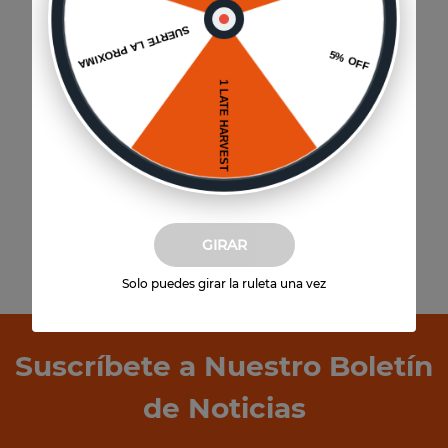
Aliwen Chardonnay
$
35
.
940
6
un
(
$
5990
por unidad)
Agregar al carrito
GIRAR
Solo puedes girar la ruleta una vez
Suscríbete a Nuestro Boletín
de Noticias