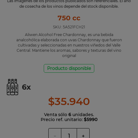
Las imágenes de los productos publicados son referenciales. El año
de cosecha de los vinos depende del stock disponible.
750 cc
SKU:
5A521FCH21
Aliwen Alcohol Free Chardonnay, es una bebida
analcohólica elaborada con uvas Chardonnay que fueron
cultivadas y seleccionadas en nuestros viñedos del Valle
Central. Mantiene los aromas, sabores y texturas del vino
original
Producto disponible
6
x
$
35
.
940
Venta sólo
6
unidades.
Precio ref. unitario:
$5990
－
＋