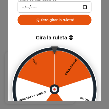
¡Quiero girar la ruleta!
Gira la ruleta 😎
Aprovecha todos los Lunes
50% de dcto.
Pagando con tus tarjetas de Banco Itaú.
Válido Ingresando los primeros 6 dígitos
de tu TC como código de descuento al
momento de finalizar el pago
VER MÁS
Aplica tyc