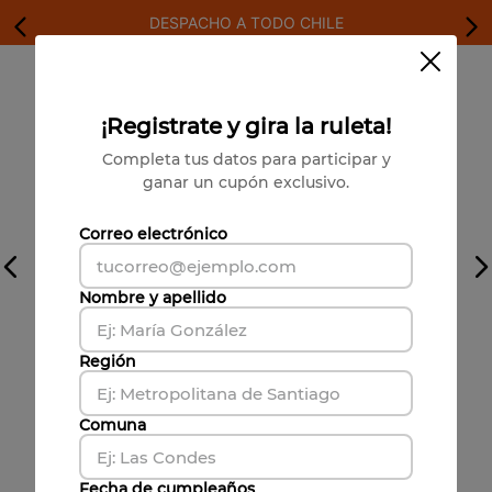
DESPACHO A TODO CHILE
¡Registrate y gira la ruleta!
Completa tus datos para participar y
También te puede interesar
ganar un cupón exclusivo.
Correo electrónico
Nombre y apellido
Región
Comuna
Fecha de cumpleaños