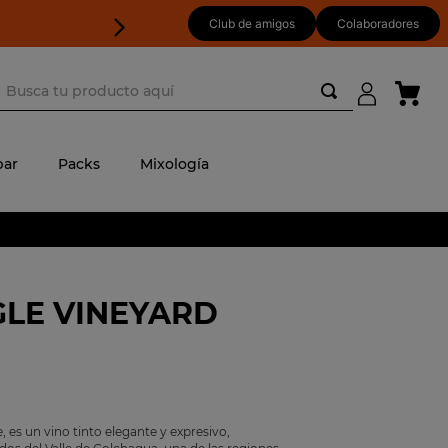
Club de amigos
Colaboradores
usca tu producto aquí
ar
Packs
Mixología
GLE VINEYARD
 es un vino tinto elegante y expresivo,