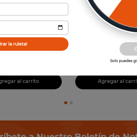
Vista previa
Vista previa
Premium
Premium
 Cabernet Sauvignon
Tectonia Garnacha P
rar la ruleta!
Alto Maipo
Syrah Mourved
$
83
.
940
$
77
.
94
un
6
un
-
40 %
$
50
.
364
Solo puedes gir
(
$
8394
por unidad)
(
$
12
.
990
por unidad)
regar al carrito
Agregar al carri
ríbete a Nuestro Boletín de Not