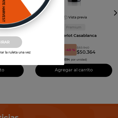
Vista previa
Premium
etite
T.H. Merlot Casablanca
re
GIRAR
$
83
.
940
0
6
un
-
40 %
$
50
.
364
ar la ruleta una vez
(
$
8394
por unidad)
to
Agregar al carrito
icias