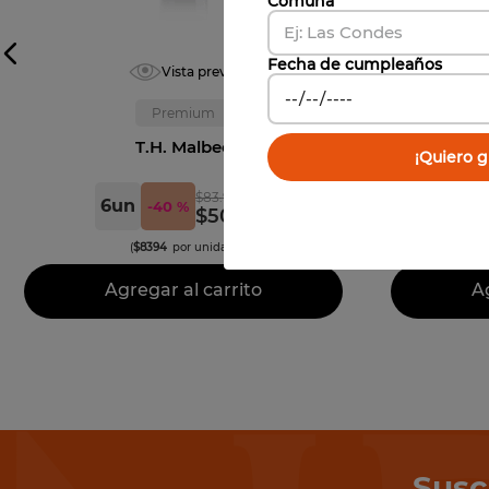
Comuna
Fecha de cumpleaños
Vista previa
Premium
T.H. Malbec
T.H.
¡Quiero gi
$
83
.
940
6
un
6
-
40 %
$
50
.
364
(
$
8394
por unidad)
Agregar al carrito
Ag
Susc