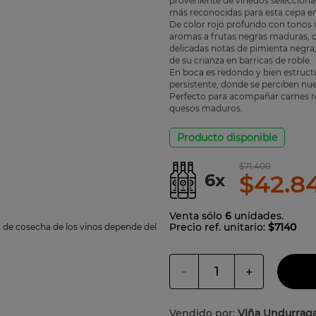
proveniente de viñedos seleccionad
más reconocidas para esta cepa e
jo
De color rojo profundo con tonos 
aromas a frutas negras maduras,
delicadas notas de pimienta negra,
de su crianza en barricas de roble.
En boca es redondo y bien estructu
persistente, donde se perciben nu
Perfecto para acompañar carnes ro
quesos maduros.
Producto disponible
$
71
.
400
$
42
.
8
6
x
Venta sólo
6
unidades.
Precio ref. unitario:
$7140
o de cosecha de los vinos depende del
－
＋
Vendido por:
Viña Undurrag