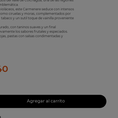
os del Valle de Colchagua, una de las regiones
mblemática.
violáceos, este Carmenere seduce con intensos
 como ciruelas y moras, complementados por
 tabaco y un sutil toque de vainilla proveniente
rado, con taninos suaves y un final
evamente los sabores frutales y especiados.
jas, pastas con salsas condimentadas y
40
Agregar al carrito
a