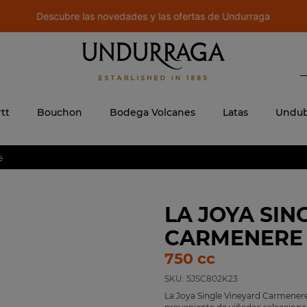
Descubre las novedades y las ofertas de Undurraga
B
 MÁS BUSCADOS
ere
tt
Bouchon
Bodega Volcanes
Latas
Undub
e
LA JOYA SIN
CARMENERE
750 cc
SKU:
5JSC802K23
La Joya Single Vineyard Carmenere,