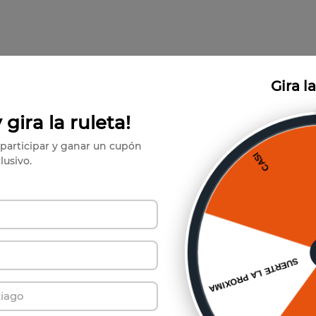
Gira l
También te puede interesar
 gira la ruleta!
participar y ganar un cupón
lusivo.
750cc