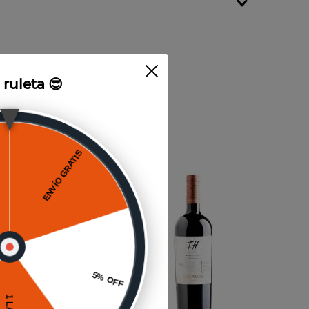
a ruleta 😎
750cc