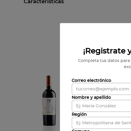
Características
Temperatura
:
14-16°
Decantación
:
si
Maridaje
:
Ideal para carnes y pastas
Formato
:
750 cc
Año
:
2023
¡Registrate y
Completa tus datos para 
exc
Correo electrónico
750cc
Nombre y apellido
Región