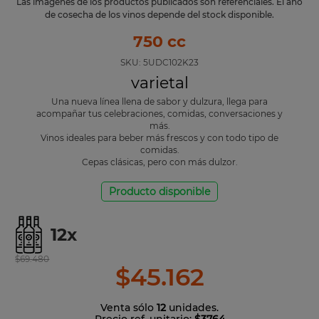
Las imágenes de los productos publicados son referenciales. El año
de cosecha de los vinos depende del stock disponible.
750 cc
SKU:
5UDC102K23
varietal
Una nueva línea llena de sabor y dulzura, llega para
acompañar tus celebraciones, comidas, conversaciones y
más.
Vinos ideales para beber más frescos y con todo tipo de
comidas.
Cepas clásicas, pero con más dulzor.
Producto disponible
12
x
$
69
.
480
$
45
.
162
Venta sólo
12
unidades.
Precio ref. unitario:
$3764