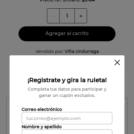
－
＋
Agregar al carrito
Vendido por:
Viña Undurraga
Condiciones para cambios y devoluciones
Valle Central
¡Registrate y gira la ruleta!
Patricio Lucero
Completa tus datos para participar y
ganar un cupón exclusivo.
Región
Correo electrónico
Región
Nombre y apellido
Comuna