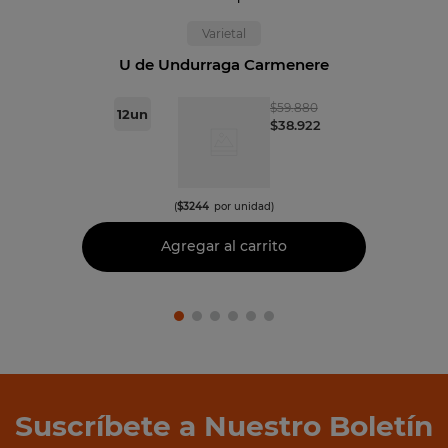
Varietal
U de Undurraga Carmenere
$
59
.
880
12
un
$
38
.
922
(
$
3244
por unidad)
Agregar al carrito
Suscríbete a Nuestro Boletín