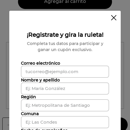
Agregar al carrito
Vendido por:
Viña Undurraga
Condiciones para cambios y devoluciones
¡Registrate y gira la ruleta!
Completa tus datos para participar y
Región
ganar un cupón exclusivo.
Región
Correo electrónico
Comuna
Nombre y apellido
Comuna
Región
CALCULAR ENVÍO
Comuna
Agregar al carrito
－
＋