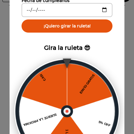
Fecha de cumpleaños
Características
¡Quiero girar la ruleta!
Formato
:
310 cc
Gira la ruleta 😎
También te puede interesar