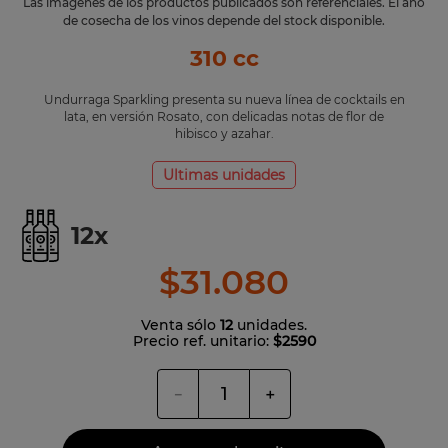
Las imágenes de los productos publicados son referenciales. El año
de cosecha de los vinos depende del stock disponible.
310 cc
Undurraga Sparkling presenta su nueva línea de cocktails en
lata, en versión Rosato, con delicadas notas de flor de
hibisco y azahar.
Ultimas unidades
12
x
$
31
.
080
Venta sólo
12
unidades.
Precio ref. unitario:
$2590
－
＋