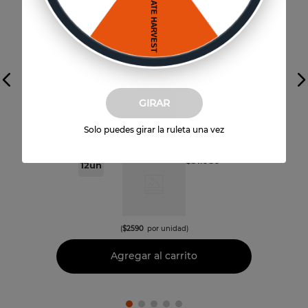
Vista previa
GIRAR
Solo puedes girar la ruleta una vez
ROSATO Mixed Drinks
$
31
.
080
12
un
(
$
2590
por unidad)
Agregar al carrito