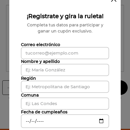
Región
¡Registrate y gira la ruleta!
Región
Completa tus datos para participar y
ganar un cupón exclusivo.
Comuna
Correo electrónico
Comuna
Nombre y apellido
CALCULAR ENVÍO
Región
Agregar al carrito
－
＋
Comuna
Características
Fecha de cumpleaños
Formato
:
700 cc