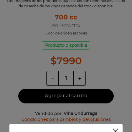
Las imágenes de los productos publicados son referenciales. El año
de cosecha de los vinos depende del stock disponible.
700 cc
SKU:
5COLSTFX
Licor de origen escocés
Producto disponible
$
7990
－
＋
Agregar al carrito
Vendido por:
Viña Undurraga
Condiciones para cambios y devoluciones