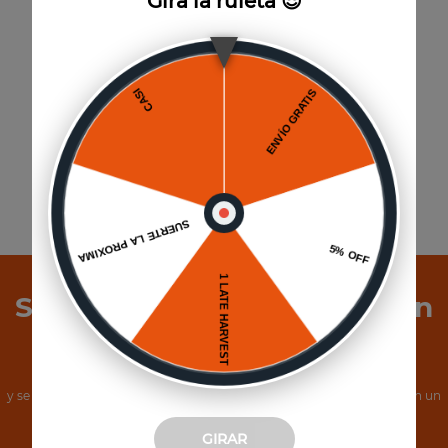
Gira la ruleta 😎
Agregar al carrito
Suscríbete a Nuestro Boletín
de Noticias
y se el primero en conocer nuestras increíbles ofertas, además, obtén un
cupón de 5% de descuento.
GIRAR