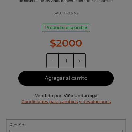
de cosecha de los vinos depende del stock disponible.
SKU:
71-03-N7
Producto disponible
$
2000
－
＋
Agregar al carrito
Vendido por:
Viña Undurraga
Condiciones para cambios y devoluciones
Región