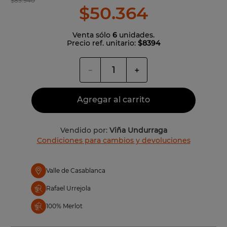
$
83
.
940
$
50
.
364
Venta sólo
6
unidades.
Precio ref. unitario:
$8394
－
＋
Agregar al carrito
Vendido por:
Viña Undurraga
Condiciones para cambios y devoluciones
Valle de Casablanca
Rafael Urrejola
100% Merlot