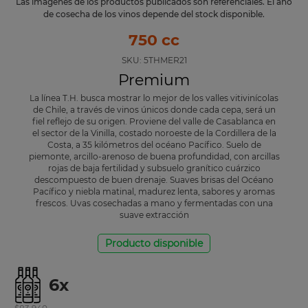
Las imágenes de los productos publicados son referenciales. El año
de cosecha de los vinos depende del stock disponible.
750 cc
SKU:
5THMER21
Premium
La línea T.H. busca mostrar lo mejor de los valles vitivinícolas
de Chile, a través de vinos únicos donde cada cepa, será un
fiel reflejo de su origen. Proviene del valle de Casablanca en
el sector de la Vinilla, costado noroeste de la Cordillera de la
Costa, a 35 kilómetros del océano Pacífico. Suelo de
piemonte, arcillo-arenoso de buena profundidad, con arcillas
rojas de baja fertilidad y subsuelo granítico cuárzico
descompuesto de buen drenaje. Suaves brisas del Océano
Pacífico y niebla matinal, madurez lenta, sabores y aromas
frescos. Uvas cosechadas a mano y fermentadas con una
suave extracción
Producto disponible
6
x