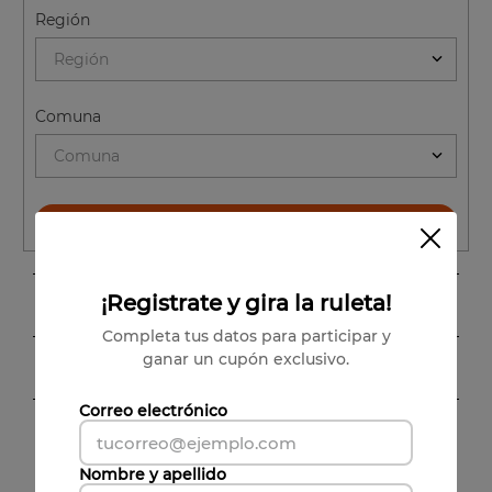
Región
Región
Comuna
Comuna
CALCULAR ENVÍO
¡Registrate y gira la ruleta!
Características
Completa tus datos para participar y
Linea
:
ganar un cupón exclusivo.
Conoce a nuestros Enólogos
T.H.
Temperatura
:
Correo electrónico
16-17°C
Decantación
:
Abrir 45 minutos antes, si es posible
Nombre y apellido
Rafael Urrejola