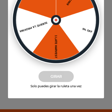
Premium
T.H. Cabernet Sauvignon
Cauquenes
$
83
.
940
6
un
$
50
.
364
(
$
8394
por unidad)
Agregar al carrito
GIRAR
Solo puedes girar la ruleta una vez